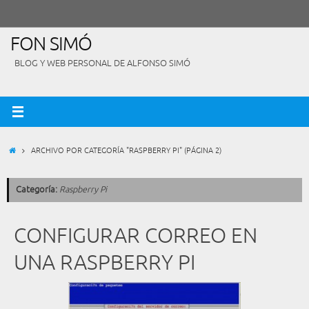
Saltar
al
contenido
FON SIMÓ
BLOG Y WEB PERSONAL DE ALFONSO SIMÓ
INICIO
ARCHIVO POR CATEGORÍA "RASPBERRY PI"
(PÁGINA 2)
Categoría:
Raspberry Pi
CONFIGURAR CORREO EN
UNA RASPBERRY PI