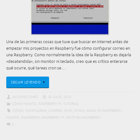
Una de las primeras cosas que tuve que buscar en Internet antes de
empezar mis proyectos en Raspberry fue cómo configurar correo en
una Raspberry. Como normalmente la idea de la Raspberry es dejarla
«desatendida», sin monitor ni teclado, creo que es crítico enterarse
qué ocurre, qué tareas cron se…
SEGUIR LEYENDO
ALFONSO SIMÓ
30 JULIO, 2015
CÓMO HOWTO
,
RASPBERRY PI
,
TUTORIAL
CÓMO
,
CONFIGURAR
,
CORREO
,
EXIM
,
EXIM4
,
GMAIL EN RASPBERRY
,
HOWTO
,
RASPBERRY
,
RASPBERRY PI
,
SMTP EN RASPBERRY
5