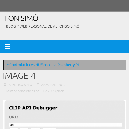
Saltar
al
contenido
FON SIMÓ
BLOG Y WEB PERSONAL DE ALFONSO SIMÓ
«
Controlar luces HUE con una Raspberry Pi
IMAGE-4
ALFONSO SIMÓ
29 MARZO, 2020
El tamaño completo es de
1102 × 778
pixels