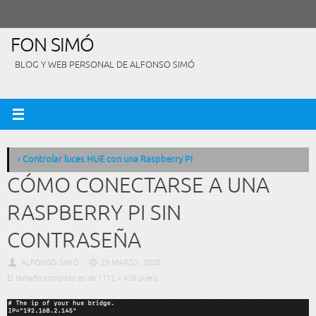
Saltar
al
contenido
FON SIMÓ
BLOG Y WEB PERSONAL DE ALFONSO SIMÓ
«
Controlar luces HUE con una Raspberry Pi
CÓMO CONECTARSE A UNA
RASPBERRY PI SIN
CONTRASEÑA
ALFONSO SIMÓ
29 MARZO, 2020
El tamaño completo es de
1112 × 426
pixels