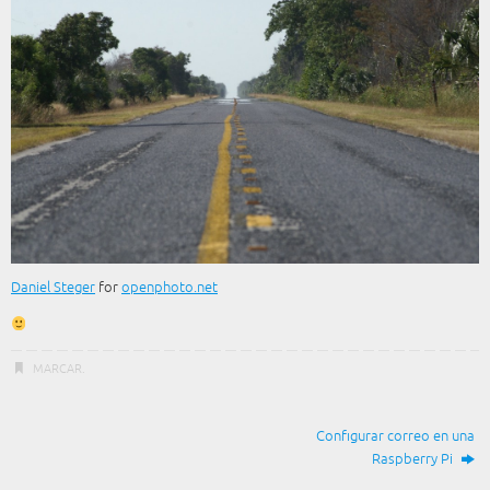
Daniel Steger
for
openphoto.net
MARCAR
.
Configurar correo en una
Raspberry Pi