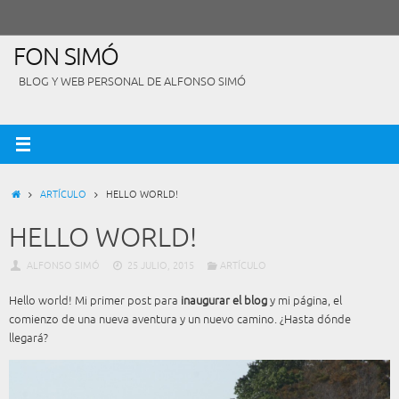
Saltar
al
contenido
FON SIMÓ
BLOG Y WEB PERSONAL DE ALFONSO SIMÓ
INICIO
ARTÍCULO
HELLO WORLD!
HELLO WORLD!
ALFONSO SIMÓ
25 JULIO, 2015
ARTÍCULO
Hello world! Mi primer post para
inaugurar el blog
y mi página, el
comienzo de una nueva aventura y un nuevo camino. ¿Hasta dónde
llegará?