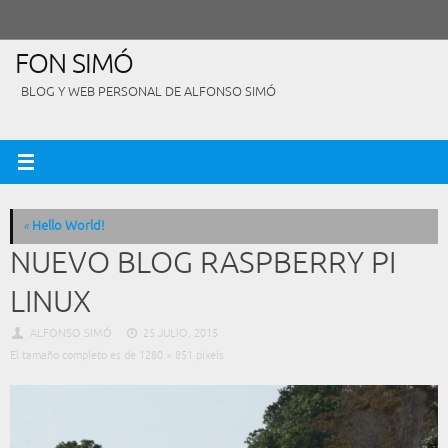
Saltar
al
contenido
FON SIMÓ
BLOG Y WEB PERSONAL DE ALFONSO SIMÓ
«
Hello World!
NUEVO BLOG RASPBERRY PI
LINUX
ALFONSO SIMÓ
25 JULIO, 2015
El tamaño completo es de
1280 × 851
pixels