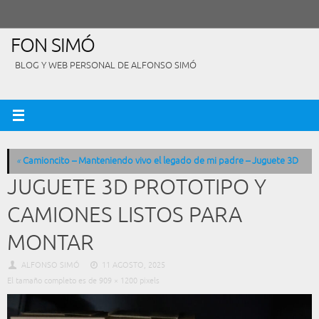
Saltar
al
contenido
FON SIMÓ
BLOG Y WEB PERSONAL DE ALFONSO SIMÓ
«
Camioncito – Manteniendo vivo el legado de mi padre – Juguete 3D
JUGUETE 3D PROTOTIPO Y
CAMIONES LISTOS PARA
MONTAR
ALFONSO SIMÓ
11 AGOSTO, 2025
El tamaño completo es de
909 × 1200
pixels