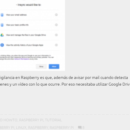
vigilancia en Raspberry es que, además de avisar por mail cuando detecta
nes y un vídeo con lo que ocurre. Por eso necesitaba utilizar Google Driv
O HOWTO
,
RASPBERRY PI
,
TUTORIAL
BERRY PI
,
LINUX
,
RASPBERRY
,
RASPBERRY PI
8