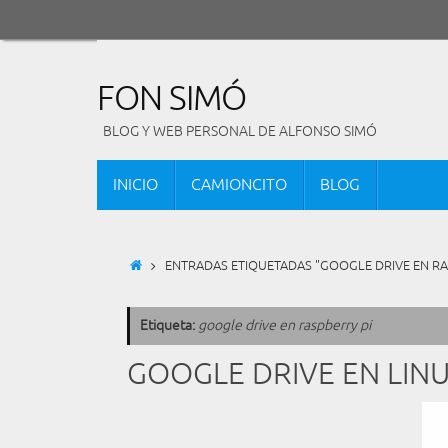
Saltar
al
contenido
FON SIMÓ
BLOG Y WEB PERSONAL DE ALFONSO SIMÓ
SALTAR
INICIO
CAMIONCITO
BLOG
AL
CONTENIDO
INICIO
ENTRADAS ETIQUETADAS "GOOGLE DRIVE EN RA
Etiqueta:
google drive en raspberry pi
GOOGLE DRIVE EN LINU