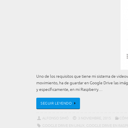
Uno de los requisitos que tiene mi sistema de video
movimiento, ha de guardar en Google Drive las imáge
y específicamente, en mi Raspberry…
SEGUIR LEYENDO
ALFONSO SIMÓ
3 NOVIEMBRE, 2015
CÓM
GOOGLE DRIVE EN LINUX
,
GOOGLE DRIVE EN RASP