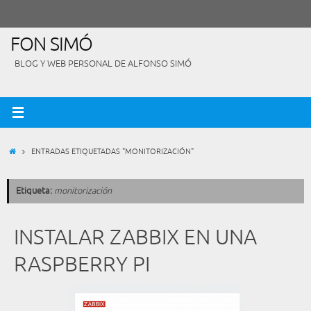
Saltar
al
contenido
FON SIMÓ
BLOG Y WEB PERSONAL DE ALFONSO SIMÓ
INICIO
ENTRADAS ETIQUETADAS "MONITORIZACIÓN"
Etiqueta:
monitorización
INSTALAR ZABBIX EN UNA
RASPBERRY PI