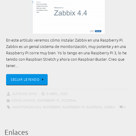
En este artículo veremos cómo instalar Zabbix en una Raspberry Pi.
Zabbix es un genial sistema de monitorización, muy potente y en una
Raspberry Pi corre muy bien. Yo lo tengo en una Raspberry Pi 3, lo he
tenido con Raspbian Stretch y ahora con Raspbian Buster. Creo que
tener…
SEGUIR LEYENDO
ALFONSO SIMÓ
9 ABRIL, 2020
CÓMO HOWTO
,
RASPBERRY PI
,
TUTORIAL
MONITORIZACIÓN
,
RASPBERRY
,
RASPBERRY PI
,
RASPBIAN
,
ZABBIX
0
Enlaces