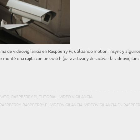
 de videovigilancia en Raspberry Pi, utilizando motion, Insync y algunos 
nté una cajita con un switch (para activar y desactivar la videovigilanci
OWTO
,
RASPBERRY PI
,
TUTORIAL
,
VIDEO VIGILANCIA
RASPBERRY
,
RASPBERRY PI
,
VIDEOVIGILANCIA
,
VIDEOVIGILANCIA EN RASPBE