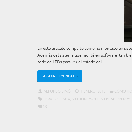
En este artículo comparto cómo he montado un sistema
Además del sistema que monté en software, también mo
serie de LEDs para ver el estado del…
SEGUIR LEYENDO
ALFONSO SIMÓ
1 ENERO, 2016
CÓMO H
HOWTO
,
LINUX
,
MOTION
,
MOTION EN RASPBERRY
,
53