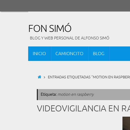
Saltar
al
contenido
FON SIMÓ
BLOG Y WEB PERSONAL DE ALFONSO SIMÓ
SALTAR
INICIO
CAMIONCITO
BLOG
AL
CONTENIDO
INICIO
ENTRADAS ETIQUETADAS "MOTION EN RASPBER
Etiqueta:
motion en raspberry
VIDEOVIGILANCIA EN R