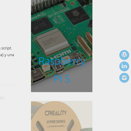
script.
a) y una
Raspberry
Pi 5
RRY