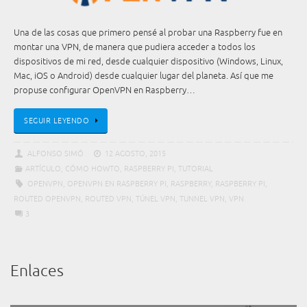
Una de las cosas que primero pensé al probar una Raspberry fue en
montar una VPN, de manera que pudiera acceder a todos los
dispositivos de mi red, desde cualquier dispositivo (Windows, Linux,
Mac, iOS o Android) desde cualquier lugar del planeta. Así que me
propuse configurar OpenVPN en Raspberry…
SEGUIR LEYENDO
ALFONSO SIMÓ
12 AGOSTO, 2015
ARTÍCULO
,
CÓMO HOWTO
,
RASPBERRY PI
,
TUTORIAL
OPENVPN
,
OPENVPN EN RASPBERRY PI
,
RASPBERRY
,
RASPBERRY PI
,
ROUTED OPENVPN
,
ROUTED VPN
,
TÚNEL VPN
,
TUNNEL VPN
,
VPN
3
Enlaces