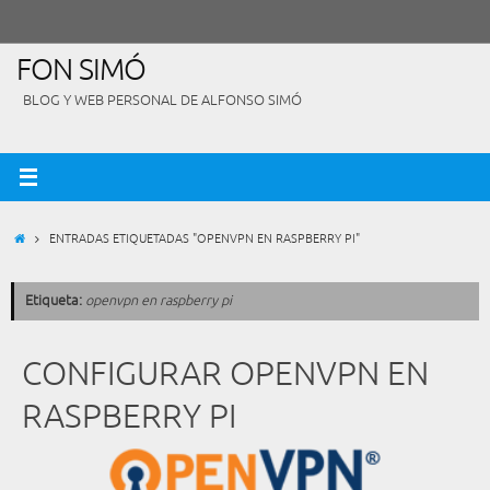
Saltar
al
contenido
FON SIMÓ
BLOG Y WEB PERSONAL DE ALFONSO SIMÓ
INICIO
ENTRADAS ETIQUETADAS "OPENVPN EN RASPBERRY PI"
Etiqueta:
openvpn en raspberry pi
CONFIGURAR OPENVPN EN
RASPBERRY PI