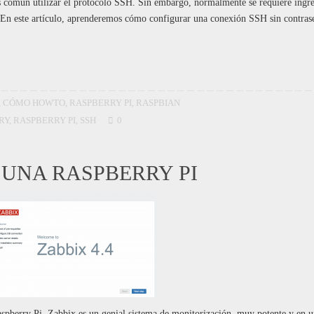
 común utilizar el protocolo SSH. Sin embargo, normalmente se requiere ingre
 En este artículo, aprenderemos cómo configurar una conexión SSH sin contras
,
CÓMO HOWTO
,
RASPBERRY PI
,
RASPBIAN
RY
,
RASPBERRY PI
,
SSH
0
 UNA RASPBERRY PI
spberry Pi. Zabbix es un genial sistema de monitorización, muy potente y en 