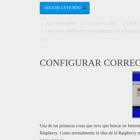
SEGUIR LEYENDO
ALFONSO SIMÓ
12 AGOSTO, 2015
ARTÍC
OPENVPN
,
OPENVPN EN RASPBERRY PI
,
RASPBER
3
CONFIGURAR CORREO
Una de las primeras cosas que tuve que buscar en Intern
Raspberry. Como normalmente la idea de la Raspberry es d