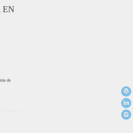
 EN
otón de