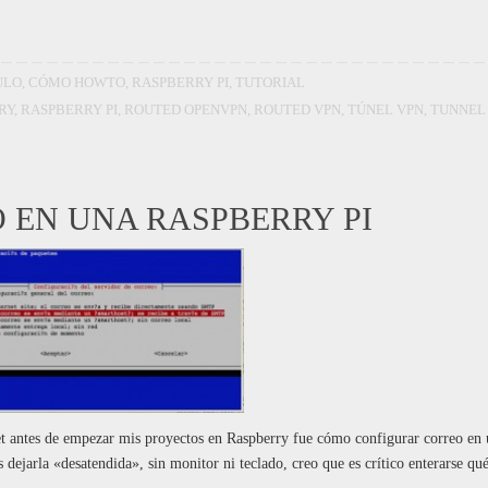
ULO
,
CÓMO HOWTO
,
RASPBERRY PI
,
TUTORIAL
RY
,
RASPBERRY PI
,
ROUTED OPENVPN
,
ROUTED VPN
,
TÚNEL VPN
,
TUNNEL
 EN UNA RASPBERRY PI
et antes de empezar mis proyectos en Raspberry fue cómo configurar correo en
ejarla «desatendida», sin monitor ni teclado, creo que es crítico enterarse qu