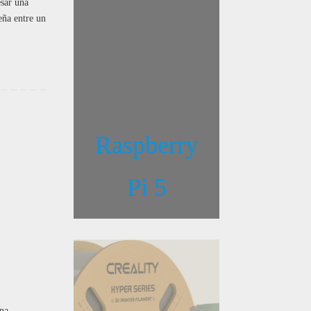
sar una
eña entre un
Raspberry
Pi 5
una