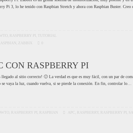
rry Pi 3, lo he tenido con Raspbian Stretch y ahora con Raspbian Buster. Creo
WTO
,
RASPBERRY PI
,
TUTORIAL
ASPBIAN
,
ZABBIX
0
C CON RASPBERRY PI
 llegado al sitio correcto! 🙂 La verdad es que es muy fácil, con un par de co
e vaya la luz, cuando vuelva, si se pierde la conexión. En fin, controlar lo…
OWTO
,
RASPBERRY PI
,
RASPBIAN
APC
,
RASPBERRY
,
RASPBERRY PI
,
SA