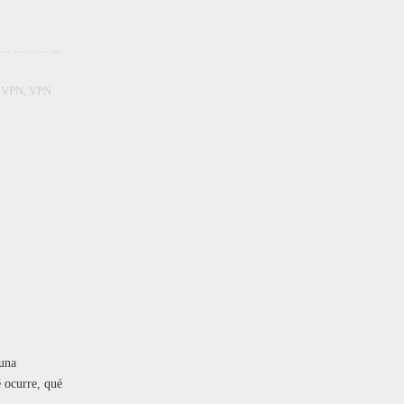
 VPN
,
VPN
 una
é ocurre, qué