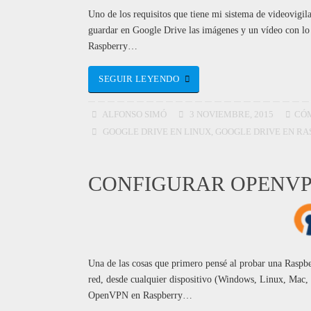
Uno de los requisitos que tiene mi sistema de videovigi
guardar en Google Drive las imágenes y un vídeo con lo 
Raspberry…
SEGUIR LEYENDO
ALFONSO SIMÓ
3 NOVIEMBRE, 2015
CÓ
GOOGLE DRIVE EN LINUX
,
GOOGLE DRIVE EN RA
CONFIGURAR OPENVP
Una de las cosas que primero pensé al probar una Raspb
red, desde cualquier dispositivo (Windows, Linux, Mac, 
OpenVPN en Raspberry…