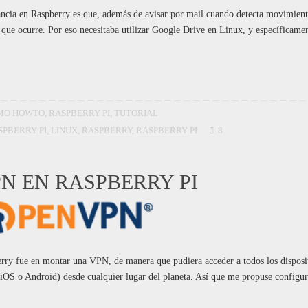
lancia en Raspberry es que, además de avisar por mail cuando detecta movimient
que ocurre. Por eso necesitaba utilizar Google Drive en Linux, y específicame
MO HOWTO
,
RASPBERRY PI
,
TUTORIAL
SPBERRY PI
,
LINUX
,
RASPBERRY
,
RASPBERRY PI
8
N EN RASPBERRY PI
erry fue en montar una VPN, de manera que pudiera acceder a todos los disposi
iOS o Android) desde cualquier lugar del planeta. Así que me propuse configur