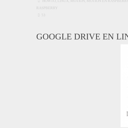
HOWTO
,
LINUX
,
MOTION
,
MOTION EN RASPBERR
RASPBERRY
53
GOOGLE DRIVE EN LI