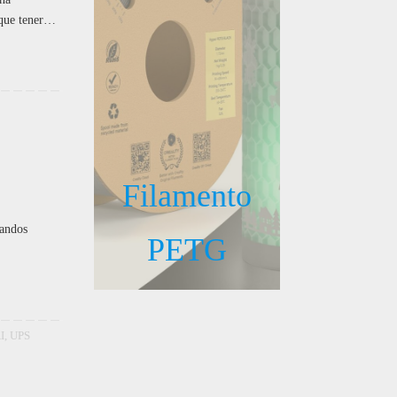
 que tener…
Filamento
mandos
PETG
I
,
UPS