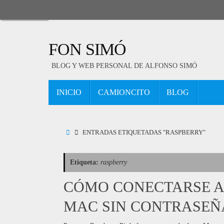
Saltar
al
contenido
FON SIMÓ
BLOG Y WEB PERSONAL DE ALFONSO SIMÓ
SALTAR
INICIO
CAMIONCITO
BLOG
AL
CONTENIDO
INICIO
ENTRADAS ETIQUETADAS "RASPBERRY"
Etiqueta:
raspberry
CÓMO CONECTARSE A 
MAC SIN CONTRASEÑ