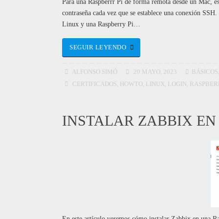
Para una Raspberrr Pi de forma remota desde un Mac, es
contraseña cada vez que se establece una conexión SSH.
Linux y una Raspberry Pi…
SEGUIR LEYENDO
ALFONSO SIMÓ
20 MAYO, 2023
BÁSICOS
CERTIFICADOS
,
HOWTO
,
LINUX
,
LOGIN
,
RASPBER
INSTALAR ZABBIX EN
En este artículo veremos cómo instalar Zabbix en una Ra