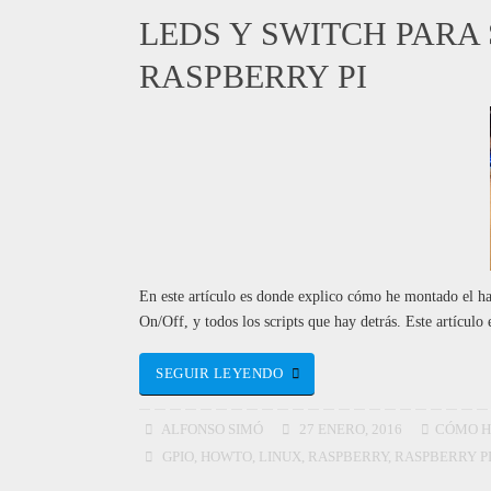
LEDS Y SWITCH PARA
RASPBERRY PI
En este artículo es donde explico cómo he montado el har
On/Off, y todos los scripts que hay detrás. Este artículo
SEGUIR LEYENDO
ALFONSO SIMÓ
27 ENERO, 2016
CÓMO 
GPIO
,
HOWTO
,
LINUX
,
RASPBERRY
,
RASPBERRY P