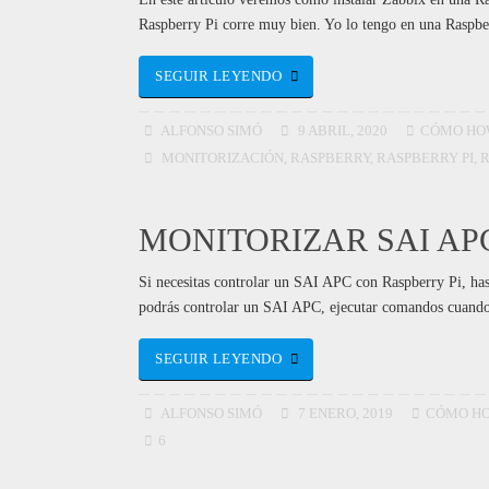
Raspberry Pi corre muy bien. Yo lo tengo en una Raspbe
SEGUIR LEYENDO
ALFONSO SIMÓ
9 ABRIL, 2020
CÓMO HO
MONITORIZACIÓN
,
RASPBERRY
,
RASPBERRY PI
,
R
MONITORIZAR SAI AP
Si necesitas controlar un SAI APC con Raspberry Pi, has
podrás controlar un SAI APC, ejecutar comandos cuando s
SEGUIR LEYENDO
ALFONSO SIMÓ
7 ENERO, 2019
CÓMO H
6