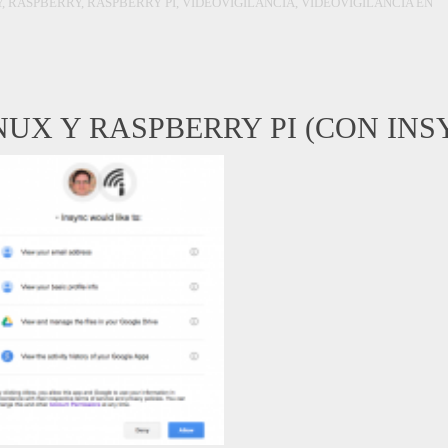
Y
,
RASPBERRY
,
RASPBERRY PI
,
VIDEOVIGILANCIA
,
VIDEOVIGILANCIA EN
NUX Y RASPBERRY PI (CON INS