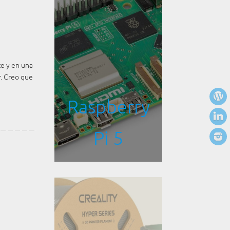
te y en una
r. Creo que
Raspberry
Pi 5