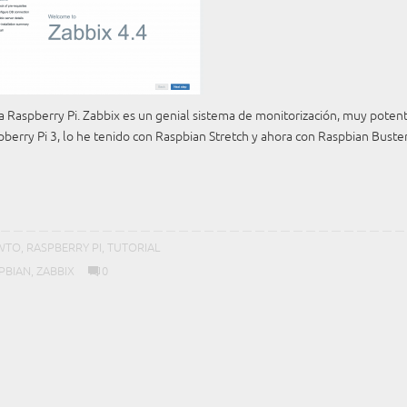
a Raspberry Pi. Zabbix es un genial sistema de monitorización, muy poten
berry Pi 3, lo he tenido con Raspbian Stretch y ahora con Raspbian Buste
WTO
,
RASPBERRY PI
,
TUTORIAL
PBIAN
,
ZABBIX
0