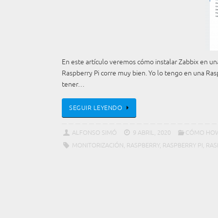
En este artículo veremos cómo instalar Zabbix en un
Raspberry Pi corre muy bien. Yo lo tengo en una Rasp
tener…
SEGUIR LEYENDO
ALFONSO SIMÓ
9 ABRIL, 2020
CÓMO HO
MONITORIZACIÓN
,
RASPBERRY
,
RASPBERRY PI
,
RAS