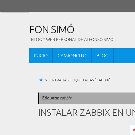
Saltar
al
contenido
FON SIMÓ
BLOG Y WEB PERSONAL DE ALFONSO SIMÓ
SALTAR
INICIO
CAMIONCITO
BLOG
AL
CONTENIDO
INICIO
ENTRADAS ETIQUETADAS "ZABBIX"
Etiqueta:
zabbix
INSTALAR ZABBIX EN U